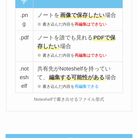
子
.pn
ノートを
画像で保存したい
場合
g
※ 書き込んだ内容を
再編集はできない
.pdf
ノートを誰でも見れる
PDFで保
存したい
場合
※ 書き込んだ内容を
再編集はできない
.not
共有先がNoteshelfを持ってい
esh
て、
編集する可能性がある
場合
elf
※ 書き込んだ内容を
再編集できる
Noteshelfで書き出せるファイル形式