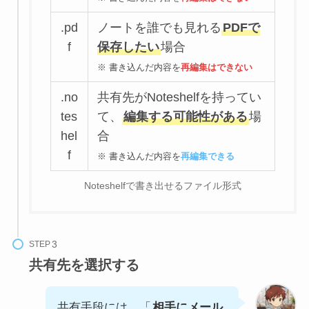
.pd
ノートを誰でも見れる
PDFで
f
保存したい
場合
※ 書き込んだ内容を
再編集はできない
.no
共有先がNoteshelfを持ってい
tes
て、
編集する可能性がある
場
hel
合
f
※ 書き込んだ内容を
再編集できる
Noteshelfで書き出せるファイル形式
STEP
共有先を選択する
共有手段には、「
相手にメール