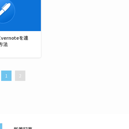
Evernoteを連
方法
1
2
新着記事