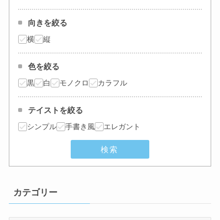
向きを絞る
横
縦
色を絞る
黒
白
モノクロ
カラフル
テイストを絞る
シンプル
手書き風
エレガント
検索
カテゴリー