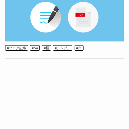
ブログ記事
A4
横
シンプル
白