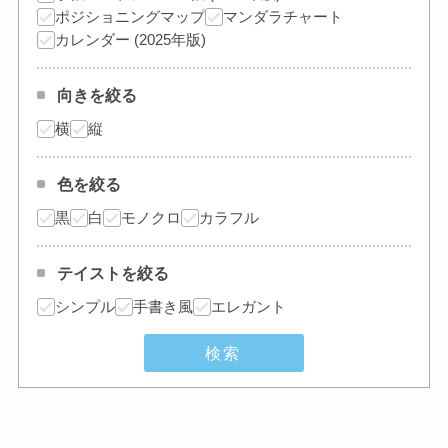
ポジショニングマップ
マンダラチャート
カレンダー (2025年版)
向きを絞る
横
縦
色を絞る
黒
白
モノクロ
カラフル
テイストを絞る
シンプル
手書き風
エレガント
検索