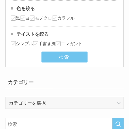
色を絞る
黒
白
モノクロ
カラフル
テイストを絞る
シンプル
手書き風
エレガント
検索
カテゴリー
カ
テ
ゴ
リ
ー